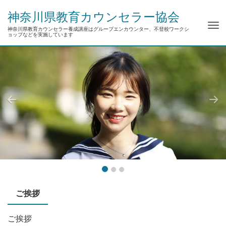
神奈川県教育カウンセラー協会
Tog
神奈川県教育カウンセラー養成講座はグループエンカウンター、不登校ワークシ
ョップなどを実施しています
nav
Previous
Nex
ご挨拶
ご挨拶